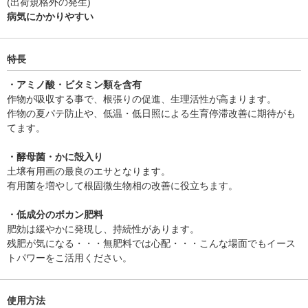
(出荷規格外の発生)
病気にかかりやすい
特長
・アミノ酸・ビタミン類を含有
作物が吸収する事で、根張りの促進、生理活性が高まります。
作物の夏パテ防止や、低温・低日照による生育停滞改善に期待がも
てます。
・酵母菌・かに殻入り
土壌有用画の最良のエサとなります。
有用菌を増やして根固微生物相の改善に役立ちます。
・低成分のボカン肥料
肥効は緩やかに発現し、持続性があります。
残肥が気になる・・・無肥料では心配・・・こんな場面でもイース
トパワーをこ活用ください。
使用方法