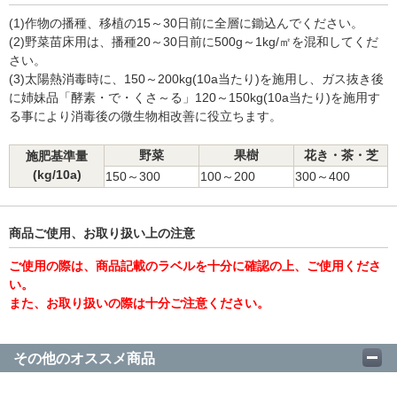
(1)作物の播種、移植の15～30日前に全層に鋤込んでください。
(2)野菜苗床用は、播種20～30日前に500g～1kg/㎡を混和してくだ
さい。
(3)太陽熱消毒時に、150～200kg(10a当たり)を施用し、ガス抜き後
に姉妹品「酵素・で・くさ～る」120～150kg(10a当たり)を施用す
る事により消毒後の微生物相改善に役立ちます。
野菜
果樹
花き・茶・芝
施肥基準量
(kg/10a)
150～300
100～200
300～400
商品ご使用、お取り扱い上の注意
ご使用の際は、商品記載のラベルを十分に確認の上、ご使用くださ
い。
また、お取り扱いの際は十分ご注意ください。
その他のオススメ商品