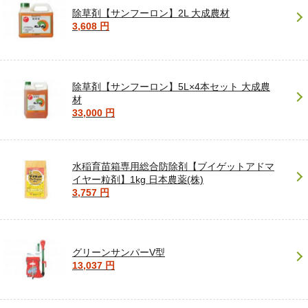
除草剤【サンフーロン】2L 大成農材
3,608 円
除草剤【サンフーロン】5L×4本セット 大成農
材
33,000 円
水稲育苗箱専用総合防除剤【ブイゲットアドマ
イヤー粒剤】1kg 日本農薬(株)
3,757 円
グリーンサンパーV型
13,037 円