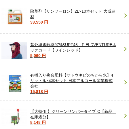
除草剤【サンフーロン】2L×10本セット 大成農
材
33,550 円
紫外線遮蔽率97%&UPF45 FIELDVENTUREネ
ックガード【ワインレッド】
5,060 円
有機入り複合肥料【サトウキビのちから水】4
リットル×4本セット 日本アルコール産業株式
会社
15,818 円
【大特価!】グリーンサンパータイプ-C【新品、
在庫処分】
8,148 円