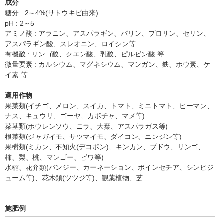
成分
糖分 : 2～4%(サトウキビ由来)
pH : 2～5
アミノ酸 : アラニン、アスパラギン、パリン、プロリン、セリン、
アスパラギン酸、スレオニン、ロイシン等
有機酸 : リンゴ酸、クエン酸、乳酸、ピルビン酸 等
微量要素 : カルシウム、マグネシウム、マンガン、鉄、ホウ素、ケ
イ素 等
適用作物
果菜類(イチゴ、メロン、スイカ、トマト、ミニトマト、ピーマン、
ナス、キュウリ、ゴーヤ、カボチャ、マメ等)
菜茎類(ホウレンソウ、ニラ、大葉、アスパラガス等)
根菜類(ジャガイモ、サツマイモ、ダイコン、ニンジン等)
果樹類(ミカン、不知火(デコポン)、キンカン、ブドウ、リンゴ、
柿、梨、桃、マンゴー、ビワ等)
水稲、花弁類(パンジー、カーネーション、ポインセチア、シンビジ
ューム等)、花木類(ツツジ等)、観葉植物、芝
施肥例