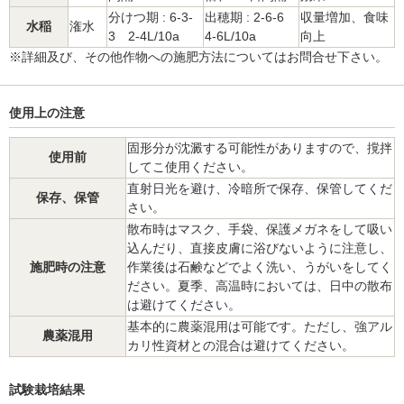
分けつ期 : 6-3-
出穂期 : 2-6-6
収量増加、食味
水稲
潅水
3 2-4L/10a
4-6L/10a
向上
※詳細及び、その他作物への施肥方法についてはお問合せ下さい。
使用上の注意
固形分が沈澱する可能性がありますので、撹拌
使用前
してこ使用ください。
直射日光を避け、冷暗所で保存、保管してくだ
保存、保管
さい。
散布時はマスク、手袋、保護メガネをして吸い
込んだり、直接皮膚に浴びないように注意し、
施肥時の注意
作業後は石鹸などでよく洗い、うがいをしてく
ださい。夏季、高温時においては、日中の散布
は避けてください。
基本的に農薬混用は可能です。ただし、強アル
農薬混用
カリ性資材との混合は避けてください。
試験栽培結果