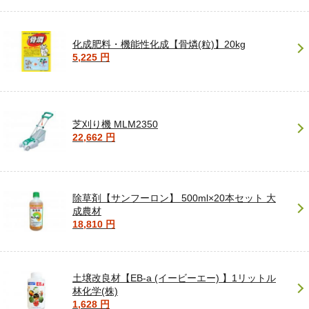
化成肥料・機能性化成【骨燐(粒)】20kg
5,225 円
芝刈り機 MLM2350
22,662 円
除草剤【サンフーロン】 500ml×20本セット 大
成農材
18,810 円
土壌改良材【EB-a (イービーエー) 】1リットル
林化学(株)
1,628 円