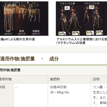
適用作物/施肥量 ・ 成分
用作物/施肥量
適用作物
施肥料
説明
水稲
-
出穂40日前
リン酸・
30～40kg/10a
丈夫にし
す。また
く、食味