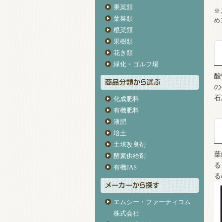
果菜類
※
葉菜類
め
根菜類
果樹類
花き類
緑化・ゴルフ場
酸
の
石
化成肥料
有機肥料
液肥
培土
土壌改良剤
葉
酵素供給剤
る
有機JAS
る
エムシー・ファーティコム
株式会社