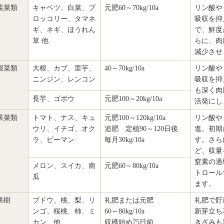
葉菜類
キャベツ、白菜、ブ
元肥60～70kg/10a
リン酸や
ロッコリー、タマネ
吸収を抑
ギ、ネギ、ほうれん
で、鮮度
草 他
らに、肉
減少させ
根菜類
大根、カブ、里芋、
40～70kg/10a
リン酸や
ニンジン、レンコン
吸収を抑
も深く肉
長芋、ゴボウ
元肥100～20kg/10a
活発にし
果菜類
トマト、ナス、キュ
元肥100～120kg/10a
リン酸や
ウリ、イチゴ、オク
追肥 定植90～120日後
進。初期
ラ、ピーマン
毎月30kg/10a
す。さら
ど、収量
窒素の過
メロン、スイカ、南
元肥60～80kg/10a
トロール
瓜
ます。
果樹
ブドウ、桃、梨、リ
礼肥または元肥
礼肥で貯
ンゴ、桜桃、柿、ミ
60～80kg/10a
新芽立ち
カン 他
収穫始め75日前
きざみも