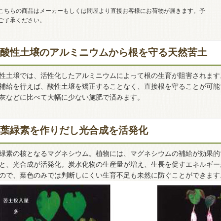
こちらの商品はメーカーもしくは問屋より直接お客様にお荷物が届きます。予
ご了承ください。
酸性土壌のアルミニウムから根を守る天然苦土
性土壌では、活性化したアルミニウムによって根の生育が阻害されます
補給を行えば、酸性土壌を矯正することなく、直接根を守ることが可能
灰などに比べて大幅に少ない施肥で済みます。
葉緑素を作りだし光合成を活発化
緑素の核となるマグネシウム。植物には、マグネシウムの補給が効果的
と、光合成が活発化。炭水化物の生産量が増え、生長を促すエネルギー
ので、葉色のみでは判断しにくい生育不足も未然に防ぐことができます