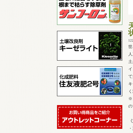
12
世
人
土
イ
て
キ
く
※
の
〈
・