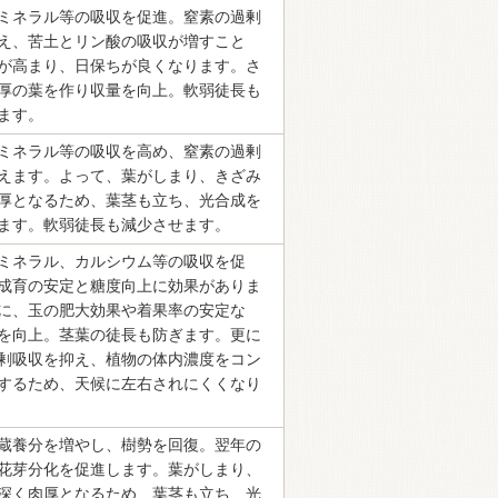
ミネラル等の吸収を促進。窒素の過剰
え、苦土とリン酸の吸収が増すこと
が高まり、日保ちが良くなります。さ
厚の葉を作り収量を向上。軟弱徒長も
ます。
ミネラル等の吸収を高め、窒素の過剰
えます。よって、葉がしまり、きざみ
厚となるため、葉茎も立ち、光合成を
ます。軟弱徒長も減少させます。
ミネラル、カルシウム等の吸収を促
成育の安定と糖度向上に効果がありま
に、玉の肥大効果や着果率の安定な
を向上。茎葉の徒長も防ぎます。更に
剰吸収を抑え、植物の体内濃度をコン
するため、天候に左右されにくくなり
蔵養分を増やし、樹勢を回復。翌年の
花芽分化を促進します。葉がしまり、
深く肉厚となるため、葉茎も立ち、光