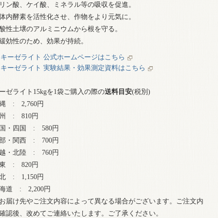
リン酸、ケイ酸、ミネラル等の吸収を促進。
体内酵素を活性化させ、作物をより元気に。
酸性土壌のアルミニウムから根を守る。
緩効性のため、効果が持続。
キーゼライト 公式ホームページはこちら
キーゼライト 実験結果・効果測定資料はこちら
ーゼライト15kgを1袋ご購入の際の
送料目安
(税別)
縄 : 2,760円
州 : 810円
国・四国 : 580円
部・関西 : 700円
越・北陸 : 760円
東 : 820円
北 : 1,150円
海道 : 2,200円
お届け先やご注文内容によって異なる場合がございます。ご注文内
確認後、改めてご連絡いたします。ご了承ください。