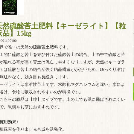
天然硫酸苦土肥料【キーゼライト】【粒
状品】15kg
2001100100
界で唯一の天然の硫酸苦土肥料です。
工的に硫酸と苦土を結び付けた硫酸苦土の場合、土の中で硫酸と苦
が離れる率が高く苦土は流亡しやすくなりますが、天然のキーゼラ
トは硫酸と苦土の結合が強く結晶構造がかたいため、ゆっくり溶け
無駄がなく、効き目も長続きします。
ーゼライトは水溶性苦土です。水酸化マグネシウムと違い、水によ
溶け、食物に吸収されやすいのが特徴です。
こちらの商品は【粒】タイプです。土の上でも風に飛ばされにくい
で、果樹やお茶におすすめです。
施用効果〉
葉緑素を作り出し光合成を活発化。