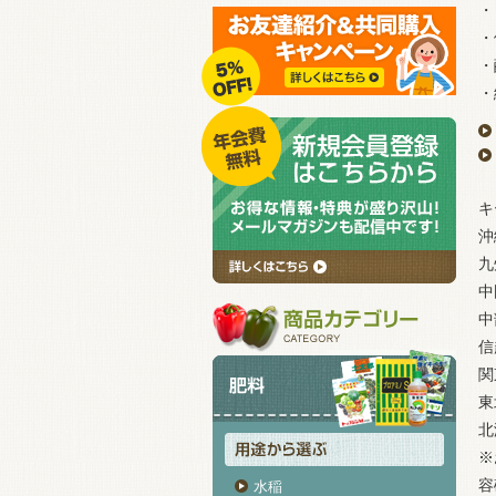
・
・
・
・
キ
沖
九
中
中
信
関
東
北
※
容
水稲