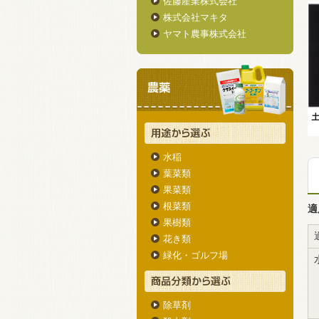
佐藤産業株式会社
株式会社マキタ
ヤマト農事株式会社
水稲
葉菜類
果菜類
根菜類
適
果樹類
花き類
緑化・ゴルフ場
除草剤