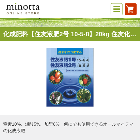
化成肥料【住友液肥2号 10-5-8】20kg 住友化学株式会社
窒素10%、燐酸5%、加里8% 何にでも使用できるオールマイティ
の化成液肥