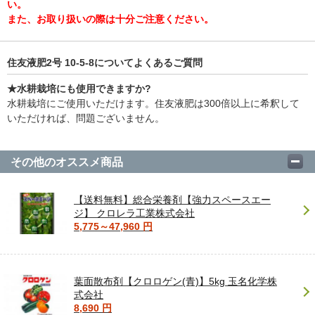
い。
また、お取り扱いの際は十分ご注意ください。
住友液肥2号 10-5-8についてよくあるご質問
★水耕栽培にも使用できますか?
水耕栽培にご使用いただけます。住友液肥は300倍以上に希釈して
いただければ、問題ございません。
その他のオススメ商品
【送料無料】総合栄養剤【強力スペースエー
ジ】 クロレラ工業株式会社
5,775～47,960 円
葉面散布剤【クロロゲン(青)】5kg 玉名化学株
式会社
8,690 円