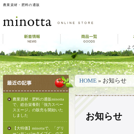
農業資材・肥料の通販
よ
HOME
» お知らせ
農業資材・肥料の通販minotta
で、総合栄養剤「強力スペー
スエージ」の販売を開始いた
お知らせ
しました
【大特価】minottaで、「グリ
ーンサンパータイプ-C」のア