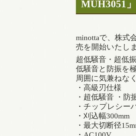
MUH305
minottaで、
売を開始いたし
超低騒音・超低
低騒音と防振を
周囲に気兼ねな
・高級刃仕様
・超低騒音 ・防
・チップレシーバ
・刈込幅300mm
・最大切断径15m
・AC100V