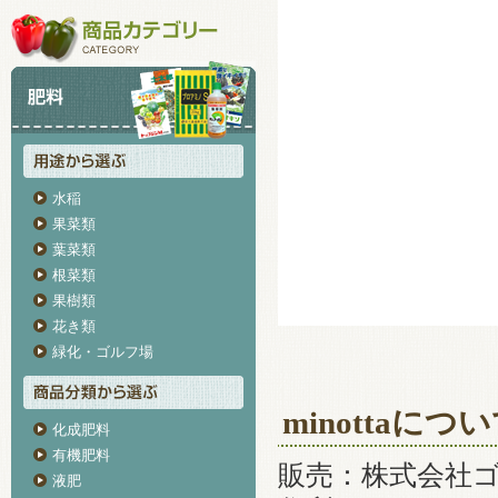
水稲
果菜類
葉菜類
根菜類
果樹類
花き類
緑化・ゴルフ場
minottaにつ
化成肥料
有機肥料
販売：株式会社
液肥