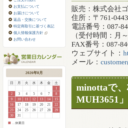
お支払について
販売：株式会社
お届けについて
住所：〒761-0
返品・交換について
電話番号：087-840
特定商取引に基づく表記
個人情報保護方針
（受付時間：月～金
お問い合わせ
FAX番号：087-840
ウェブサイト：
h
メール：
customer
2026年8月
日
月
火
水
木
金
土
minott
1
2
3
4
5
6
7
8
MUH365
9
10
11
12
13
14
15
16
17
18
19
20
21
22
23
24
25
26
27
28
29
30
31
…休業日