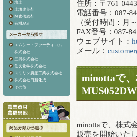
住所：〒761-0
培土
土壌改良剤
電話番号：087-840
酵素供給剤
（受付時間：月～金
有機JAS
FAX番号：087-840
ウェブサイト：
h
エムシー・ファーティコム
メール：
customer
株式会社
三興株式会社
住友化学株式会社
スミリン農産工業株式会社
minott
株式会社日新化成
その他
MUS052
minottaで、
販売を開始いた