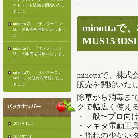
ウトレット販売を開始いたし
ました
minottaで、「サンフーロン
minott
5L」の販売を開始いたしまし
た
MUS153
minottaで、「サンフーロン
2L」の販売を開始いたしまし
た
minottaで、「サンフーロン
minottaで、株
500ml」の販売を開始いたし
販売を開始いた
ました
除草から消毒まで
クで幅広く使え
・一般〜プロ向
2017年11月
・マキタ電動工具で
・揺れの少ない
2016年9月