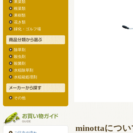
果菜類
根菜類
果樹類
花き類
緑化・ゴルフ場
除草剤
殺虫剤
殺菌剤
水稲除草剤
水稲箱処理剤
その他
minottaにつ
ご注文の流れ