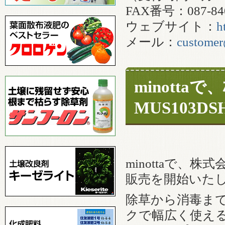
FAX番号：087-840
ウェブサイト：
h
メール：
customer
minott
MUS103
minottaで、株
販売を開始いた
除草から消毒まで
クで幅広く使え