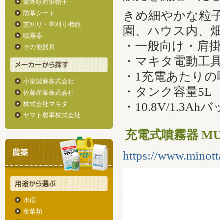
紫外線対策帽子
きめ細やかな粒
防草シート
芝刈り・草刈り機他
園、ハウス内、
噴霧器
・一般向け・肩
その他器具
・マキタ電動工具で
・1充電あたりの噴
小泉製麻株式会社
・タンク容量5L
佐藤産業株式会社
株式会社マキタ
・10.8V/1.3
ヤマト農事株式会社
充電式噴霧器 MU
https://www.minott
水稲
葉菜類