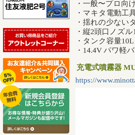
・一般〜プロ向
・マキタ電動工具で
・揺れの少ない
・縦2頭口ノズル1
・タンク容量10L
・14.4V パワ
充電式噴霧器 MUS
https://www.minott