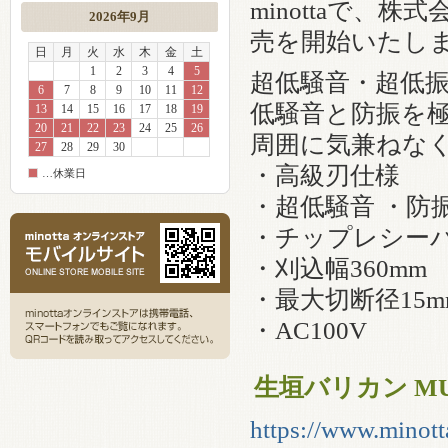
minottaで、
2026年9月
売を開始いたし
日
月
火
水
木
金
土
1
2
3
4
5
超低騒音・超低
6
7
8
9
10
11
12
低騒音と防振を
13
14
15
16
17
18
19
20
21
22
23
24
25
26
周囲に気兼ねな
27
28
29
30
・高級刃仕様
…休業日
・超低騒音 ・防
・チップレシーバ
・刈込幅360mm
・最大切断径15m
・AC100V
生垣バリカン MU
https://www.minott