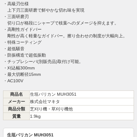
・高級刃仕様
上下刃三面研磨で鮮やかな切れ味を実現
・三面研磨刃
切り口が格段にシャープで枝葉へのダメージを抑えます。
・高剛性ガイドバー
剛性が高く軽量なガイドバー。擦り合わせの制度が大幅向上。
・特殊コーティング
・超低騒音
・防振構造で超低振動
・チップレシーバ(別販売品)取付け可能。
・刈込幅300mm
・最大切断径15mm
・AC100V
商品名
生垣バリカン MUH3051
メーカー
株式会社マキタ
商品分類
芝刈り機・草刈り機他
質量
1.9kg
生垣バリカン MUH3051