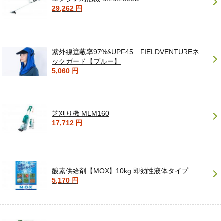
29,262 円
紫外線遮蔽率97%&UPF45 FIELDVENTUREネ
ックガード【ブルー】
5,060 円
芝刈り機 MLM160
17,712 円
酸素供給剤【MOX】10kg 即効性液体タイプ
5,170 円