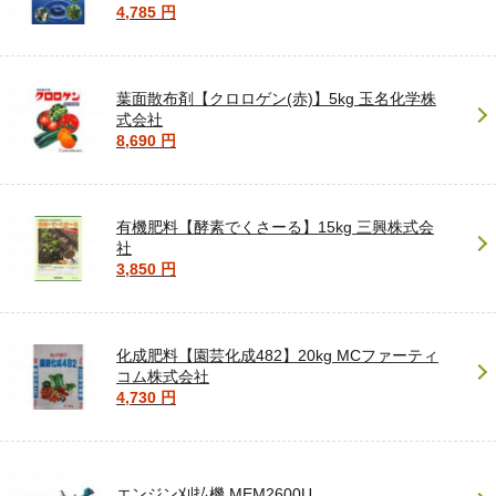
4,785 円
葉面散布剤【クロロゲン(赤)】5kg 玉名化学株
式会社
8,690 円
有機肥料【酵素でくさーる】15kg 三興株式会
社
3,850 円
化成肥料【園芸化成482】20kg MCファーティ
コム株式会社
4,730 円
エンジン刈払機 MEM2600U