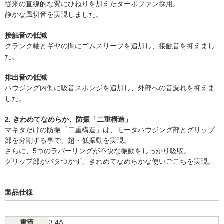
従来の直線的な翼にひねりを加えたターボファン採用。
静かな風切音を実現しました。
接触音の低減
クランク軸とギヤの間にゴムスリーブを追加し、接触音を抑えまし
た。
排出音の低減
ハウジング内側に吸音スポンジを追加し、外部への音漏れを抑えま
した。
2. きわめてなめらか、防振「二重構造」
マキタだけの防振「二重構造」は、モータハウジング部とグリップ
部を分割する事で、超・低振動を実現。
さらに、5つのラバーリングが不快な振動をしっかり吸収。
グリップ部がバタつかず、きわめてなめらかな使いごこちを実現。
製品仕様
電流
3.4A