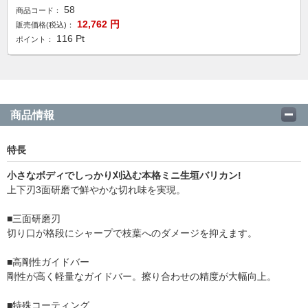
58
商品コード：
12,762
円
販売価格(税込)：
116
Pt
ポイント：
商品情報
特長
小さなボディでしっかり刈込む本格ミニ生垣バリカン!
上下刃3面研磨で鮮やかな切れ味を実現。
■三面研磨刃
切り口が格段にシャープで枝葉へのダメージを抑えます。
■高剛性ガイドバー
剛性が高く軽量なガイドバー。擦り合わせの精度が大幅向上。
■特殊コーティング